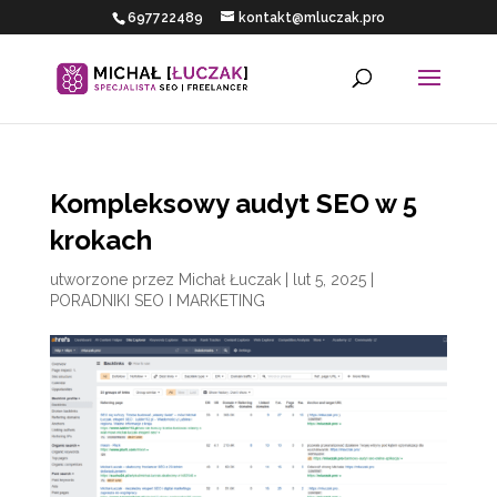
697722489
kontakt@mluczak.pro
Kompleksowy audyt SEO w 5
krokach
utworzone przez
Michał Łuczak
|
lut 5, 2025
|
PORADNIKI SEO I MARKETING