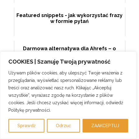
Featured snippets - jak wykorzystać frazy
w formie pytań
Darmowa alternatywa dla Ahrefs – o
aplikacji Audyt SEO Online
COOKIES | Szanuję Twoją prywatność
Używam plików cookies, aby ulepszyć Twoje wrażenia z
przeglądania, wyświetlać spersonalizowane reklamy lub
Predictive SEO – jak przewidywać trendy i
ruch dzięki algorytmom uczenia
treści oraz analizować nasz ruch. Klikając „Akceptuj
maszynowego?
wszystkie”, wyrażasz zgodę na korzystanie z plików
cookies. Jeśli chcesz uzyskać więcej informacji, odwiedź
Politykę prywatności.
Ekspert SEO - oferta, kompetencje i
narzędzia
Sprawdź
Odrzuć
ZAAKCEPTUJ